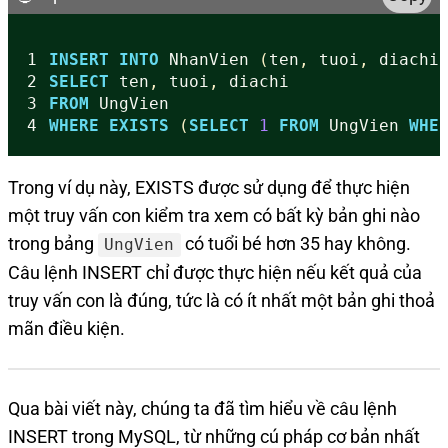
1
INSERT
INTO
NhanVien
(
ten
,
tuoi
,
diachi
2
SELECT
ten
,
tuoi
,
diachi
3
FROM
UngVien
4
WHERE
EXISTS
(
SELECT
1
FROM
UngVien
WHE
Trong ví dụ này, EXISTS được sử dụng để thực hiện
một truy vấn con kiểm tra xem có bất kỳ bản ghi nào
trong bảng
có tuổi bé hơn 35 hay không.
UngVien
Câu lệnh INSERT chỉ được thực hiện nếu kết quả của
truy vấn con là đúng, tức là có ít nhất một bản ghi thoả
mãn điều kiện.
Qua bài viết này, chúng ta đã tìm hiểu về câu lệnh
INSERT trong MySQL, từ những cú pháp cơ bản nhất