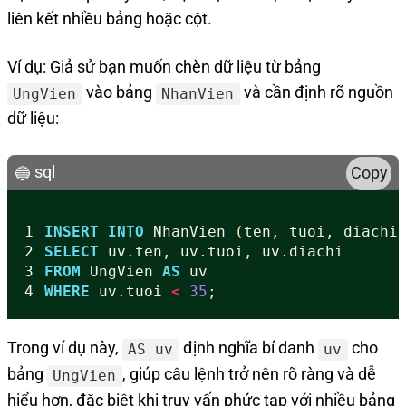
liên kết nhiều bảng hoặc cột.
Ví dụ: Giả sử bạn muốn chèn dữ liệu từ bảng
vào bảng
và cần định rõ nguồn
UngVien
NhanVien
dữ liệu:
sql
Copy
1
INSERT
INTO
NhanVien
(
ten
,
tuoi
,
diachi
2
SELECT
uv
.
ten
,
uv
.
tuoi
,
uv
.
diachi
3
FROM
UngVien
AS
uv
4
WHERE
uv
.
tuoi
<
35
;
Trong ví dụ này,
định nghĩa bí danh
cho
AS uv
uv
bảng
, giúp câu lệnh trở nên rõ ràng và dễ
UngVien
hiểu hơn, đặc biệt khi truy vấn phức tạp với nhiều bảng