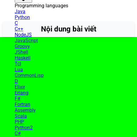
Programming languages
Java
Python
C
Nội dung bài viết
C++
NodeJS
JavaScript
Groovy
JShell
Haskell
Tcl
Lua
CommonLisp
D
Elixir
Erlang
F#
Fortran
Assembly
Scala
PHP
Python2
C#