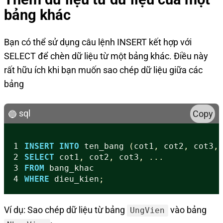
bảng khác
Bạn có thể sử dụng câu lệnh INSERT kết hợp với
SELECT để chèn dữ liệu từ một bảng khác. Điều này
rất hữu ích khi bạn muốn sao chép dữ liệu giữa các
bảng
sql
Copy
1
INSERT
INTO
ten_bang
(
cot1
,
cot2
,
cot3
,
2
SELECT
cot1
,
cot2
,
cot3
,
...
3
FROM
bang_khac
4
WHERE
dieu_kien
;
Ví dụ: Sao chép dữ liệu từ bảng
vào bảng
UngVien