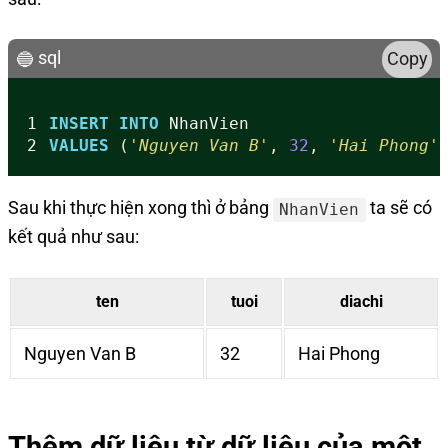
sql
Copy
1
INSERT
INTO
NhanVien
2
VALUES
(
'Nguyen Van B'
,
32
,
'Hai Phong'
Sau khi thực hiện xong thì ở bảng
ta sẽ có
NhanVien
kết quả như sau:
ten
tuoi
diachi
Nguyen Van B
32
Hai Phong
Thêm dữ liệu từ dữ liệu của một