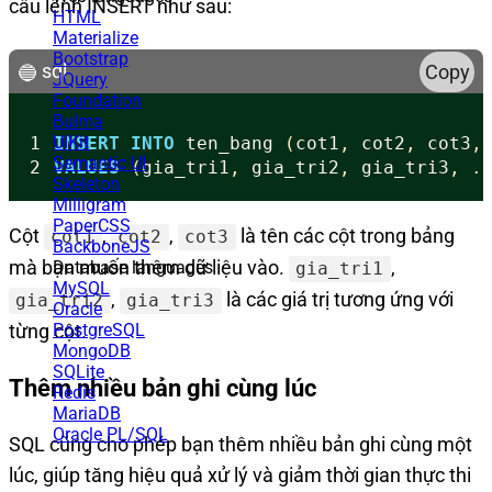
câu lệnh INSERT như sau:
HTML
Materialize
Bootstrap
sql
Copy
JQuery
Foundation
Bulma
UIKit
1
INSERT
INTO
ten_bang
(
cot1
,
cot2
,
cot3
,
Semantic UI
2
VALUES
(
gia_tri1
,
gia_tri2
,
gia_tri3
,
.
Skeleton
Milligram
PaperCSS
Cột
,
,
là tên các cột trong bảng
cot1
cot2
cot3
BackboneJS
mà bạn muốn thêm dữ liệu vào.
,
Database languages
gia_tri1
MySQL
,
là các giá trị tương ứng với
gia_tri2
gia_tri3
Oracle
từng cột.
PostgreSQL
MongoDB
SQLite
Thêm nhiều bản ghi cùng lúc
Redis
MariaDB
Oracle PL/SQL
SQL cũng cho phép bạn thêm nhiều bản ghi cùng một
lúc, giúp tăng hiệu quả xử lý và giảm thời gian thực thi