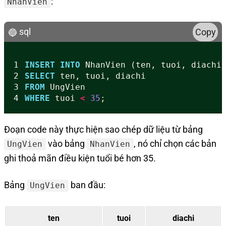
:
NhanVien
sql
Copy
1
INSERT
INTO
NhanVien
(
ten
,
tuoi
,
diachi
2
SELECT
ten
,
tuoi
,
diachi
3
FROM
UngVien
4
WHERE
tuoi
<
35
;
Đoạn code này thực hiện sao chép dữ liệu từ bảng
vào bảng
, nó chỉ chọn các bản
UngVien
NhanVien
ghi thoả mãn điều kiện tuổi bé hơn 35.
Bảng
ban đầu:
UngVien
ten
tuoi
diachi