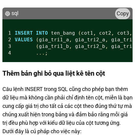
sql
Copy
1
INSERT
INTO
ten_bang
(
cot1
,
cot2
,
cot3
,
2
VALUES
(
gia_tri1_a
,
gia_tri2_a
,
gia_tri
3
(
gia_tri1_b
,
gia_tri2_b
,
gia_tri
4
...;
Thêm bản ghi bỏ qua liệt kê tên cột
Câu lệnh INSERT trong SQL cũng cho phép bạn thêm
dữ liệu mà không cần phải chỉ định tên cột, miễn là bạn
cung cấp giá trị cho tất cả các cột theo đúng thứ tự mà
chúng xuất hiện trong bảng và đảm bảo rằng mỗi giá
trị đều phù hợp với kiểu dữ liệu của cột tương ứng.
Dưới đây là cú pháp cho việc này: