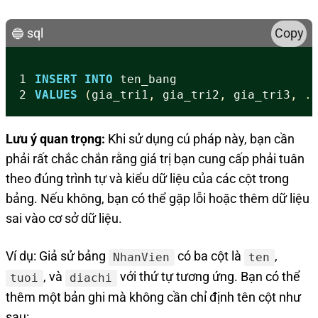
sql
Copy
1
INSERT
INTO
ten_bang
2
VALUES
(
gia_tri1
,
gia_tri2
,
gia_tri3
,
.
Lưu ý quan trọng:
Khi sử dụng cú pháp này, bạn cần
phải rất chắc chắn rằng giá trị bạn cung cấp phải tuân
theo đúng trình tự và kiểu dữ liệu của các cột trong
bảng. Nếu không, bạn có thể gặp lỗi hoặc thêm dữ liệu
sai vào cơ sở dữ liệu.
Ví dụ: Giả sử bảng
có ba cột là
,
NhanVien
ten
, và
với thứ tự tương ứng. Bạn có thể
tuoi
diachi
thêm một bản ghi mà không cần chỉ định tên cột như
sau: