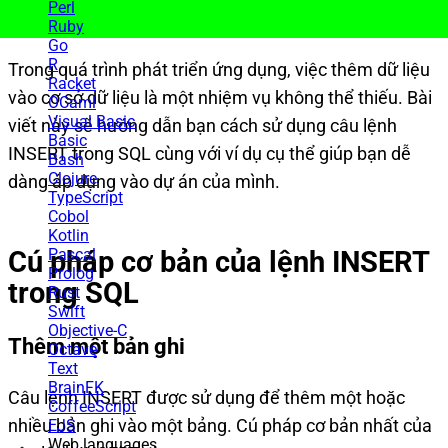
Perl
Ruby
Go
R
Trong quá trình phát triển ứng dụng, việc thêm dữ liệu
Racket
vào cơ sở dữ liệu là một nhiệm vụ không thể thiếu. Bài
OCaml
Visual Basic
viết này sẽ hướng dẫn bạn cách sử dụng câu lệnh
Basic
INSERT trong SQL cùng với ví dụ cụ thể giúp bạn dễ
Bash
Clojure
dàng áp dụng vào dự án của mình.
TypeScript
Cobol
Kotlin
Cú pháp cơ bản của lệnh INSERT
Pascal
Prolog
trong SQL
Rust
Swift
Objective-C
Thêm một bản ghi
Octave
Text
BrainFK
Câu lệnh INSERT được sử dụng để thêm một hoặc
CoffeeScript
nhiều bản ghi vào một bảng. Cú pháp cơ bản nhất của
EJS
Web languages