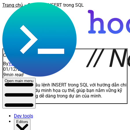
Trang chủ
» Câu lệnh INSERT trong SQL
Câu lệnh INSERT trong SQL
By
Yuto
01/12/2025 21:42
9
min read
Open main menu
Cách sử dụng câu lệnh INSERT trong SQL với hướng dẫn chi
tiết bao gồm ví dụ minh họa cụ thể, giúp bạn nắm vững kỹ
thuật và áp dụng dễ dàng trong dự án của mình.
Dev tools
Editors