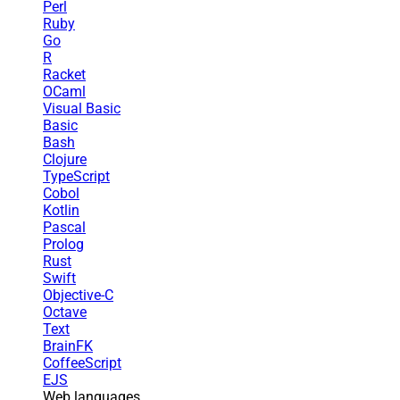
Perl
Ruby
Go
R
Racket
OCaml
Visual Basic
Basic
Bash
Clojure
TypeScript
Cobol
Kotlin
Pascal
Prolog
Rust
Swift
Objective-C
Octave
Text
BrainFK
CoffeeScript
EJS
Web languages