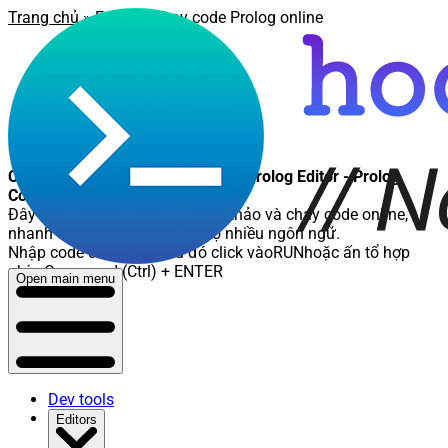
Trang chủ
»
Editor
» Chạy code Prolog online
Chạy code Prolog online - Online Prolog Editor - Prolog
Compiler
Đây là nơi các bạn có thể soạn thảo và chạy code online,
nhanh chóng và tiện lợi, hỗ trợ nhiều ngôn ngữ.
Nhập code cần chạy, sau đó click vào
RUN
hoặc ấn tổ hợp
phím
Command (Ctrl) + ENTER
Open main menu
Dev tools
Editors