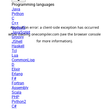
Programming languages
Java
Python
C
C++
NodeJS
JavaScript
Groovy
JShell
Haskell
Tcl
Lua
CommonLisp
D
Elixir
Erlang
F#
Fortran
Assembly
Scala
PHP
Python2
C#