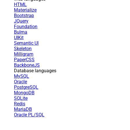
HTML
Materialize
Bootstrap
JQuery
Foundation
Bulma
UIKit
Semantic UI
Skeleton
Milligram
PaperCSS
BackboneJS
Database languages
MySQL
Oracle
PostgreSQL
MongoDB
SQLite
Redis
MariaDB
Oracle PL/SQL