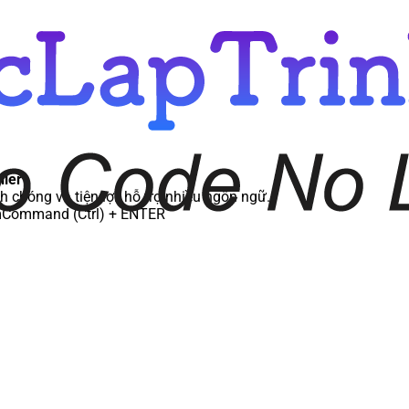
iler
 chóng và tiện lợi, hỗ trợ nhiều ngôn ngữ.
m
Command (Ctrl) + ENTER