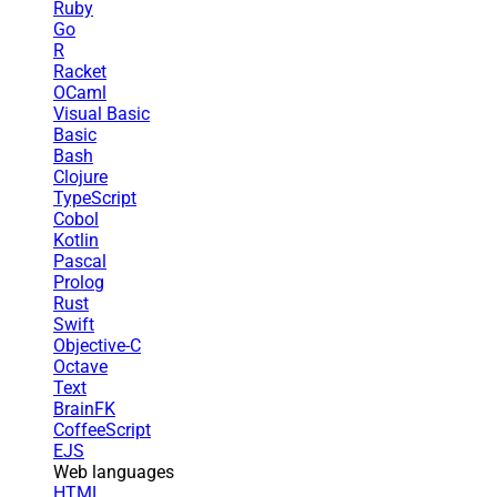
Ruby
Go
R
Racket
OCaml
Visual Basic
Basic
Bash
Clojure
TypeScript
Cobol
Kotlin
Pascal
Prolog
Rust
Swift
Objective-C
Octave
Text
BrainFK
CoffeeScript
EJS
Web languages
HTML