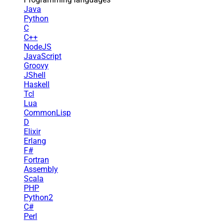
Java
Python
C
C++
NodeJS
JavaScript
Groovy
JShell
Haskell
Tcl
Lua
CommonLisp
D
Elixir
Erlang
F#
Fortran
Assembly
Scala
PHP
Python2
C#
Perl