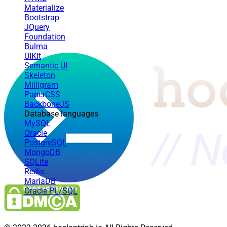
Materialize
Bootstrap
JQuery
Foundation
Bulma
UIKit
Semantic UI
Skeleton
Milligram
PaperCSS
BackboneJS
Database languages
MySQL
Oracle
PostgreSQL
MongoDB
SQLite
Redis
MariaDB
Oracle PL/SQL