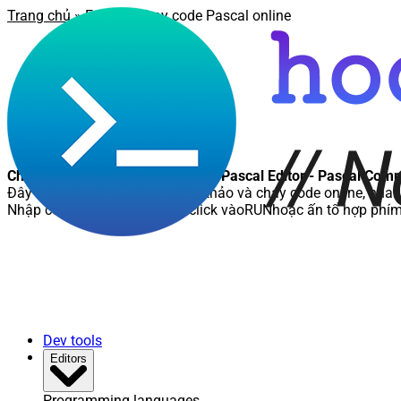
Trang chủ
»
Editor
» Chạy code Pascal online
Chạy code Pascal online - Online Pascal Editor - Pascal Comp
Đây là nơi các bạn có thể soạn thảo và chạy code online, nhanh
Nhập code cần chạy, sau đó click vào
RUN
hoặc ấn tổ hợp phí
Dev tools
Editors
Programming languages