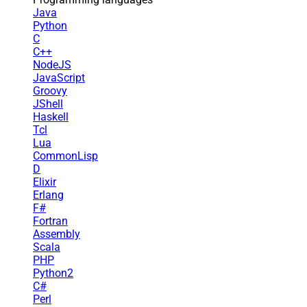
Java
Python
C
C++
NodeJS
JavaScript
Groovy
JShell
Haskell
Tcl
Lua
CommonLisp
D
Elixir
Erlang
F#
Fortran
Assembly
Scala
PHP
Python2
C#
Perl