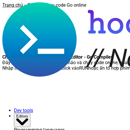
Trang chủ
»
Editor
» Chạy code Go online
Chạy code Go online - Online Go Editor - Go Compiler
Đây là nơi các bạn có thể soạn thảo và chạy code online, nhanh
Nhập code cần chạy, sau đó click vào
RUN
hoặc ấn tổ hợp phí
Dev tools
Editors
Programming languages