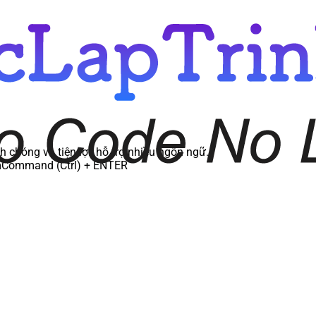
 chóng và tiện lợi, hỗ trợ nhiều ngôn ngữ.
m
Command (Ctrl) + ENTER