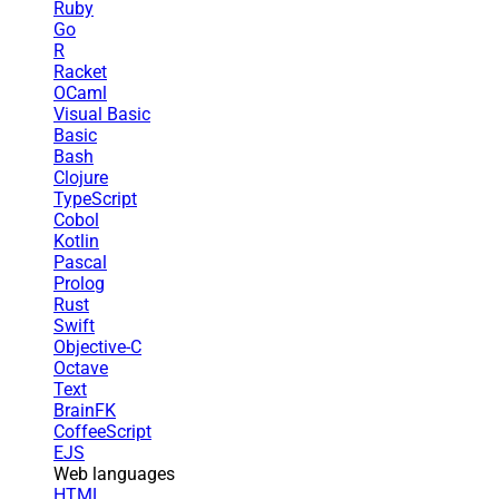
Ruby
Go
R
Racket
OCaml
Visual Basic
Basic
Bash
Clojure
TypeScript
Cobol
Kotlin
Pascal
Prolog
Rust
Swift
Objective-C
Octave
Text
BrainFK
CoffeeScript
EJS
Web languages
HTML