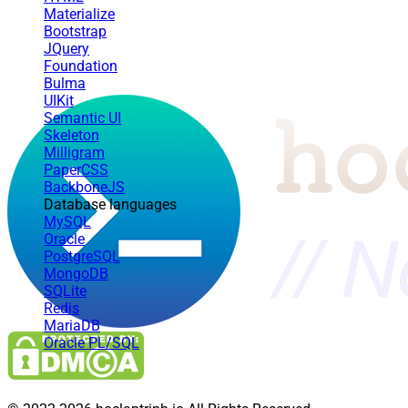
Materialize
Bootstrap
JQuery
Foundation
Bulma
UIKit
Semantic UI
Skeleton
Milligram
PaperCSS
BackboneJS
Database languages
MySQL
Oracle
PostgreSQL
MongoDB
SQLite
Redis
MariaDB
Oracle PL/SQL