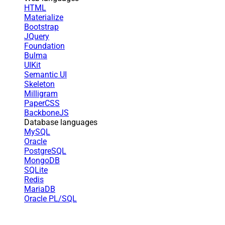
HTML
Materialize
Bootstrap
JQuery
Foundation
Bulma
UIKit
Semantic UI
Skeleton
Milligram
PaperCSS
BackboneJS
Database languages
MySQL
Oracle
PostgreSQL
MongoDB
SQLite
Redis
MariaDB
Oracle PL/SQL