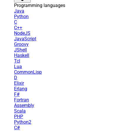
Programming languages
Java
Python
C
C++
NodeJS
JavaScript
Groovy
JShell
Haskell
Tcl
Lua
CommonLisp
D
Elixir
Erlang
F#
Fortran
Assembly
Scala
PHP
Python2
C#