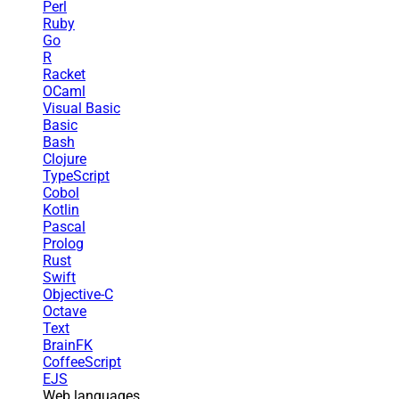
Perl
Ruby
Go
R
Racket
OCaml
Visual Basic
Basic
Bash
Clojure
TypeScript
Cobol
Kotlin
Pascal
Prolog
Rust
Swift
Objective-C
Octave
Text
BrainFK
CoffeeScript
EJS
Web languages