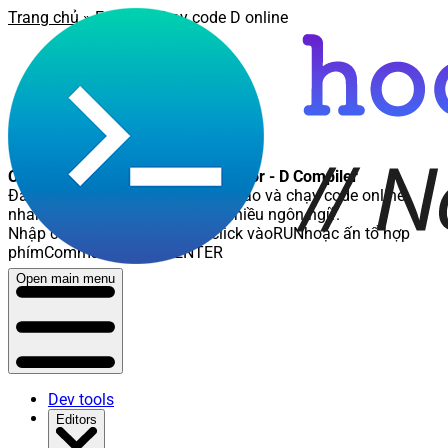
Trang chủ
»
Editor
» Chạy code D online
Chạy code D online - Online D Editor - D Compiler
Đây là nơi các bạn có thể soạn thảo và chạy code online,
nhanh chóng và tiện lợi, hỗ trợ nhiều ngôn ngữ.
Nhập code cần chạy, sau đó click vào
RUN
hoặc ấn tổ hợp
phím
Command (Ctrl) + ENTER
Open main menu
Dev tools
Editors