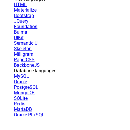
HTML
Materialize
Bootstrap
JQuery
Foundation
Bulma
UIKit
Semantic UI
Skeleton
Milligram
PaperCSS
BackboneJS
Database languages
MySQL
Oracle
PostgreSQL
MongoDB
SQLite
Redis
MariaDB
Oracle PL/SQL