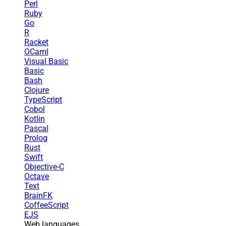
Perl
Ruby
Go
R
Racket
OCaml
Visual Basic
Basic
Bash
Clojure
TypeScript
Cobol
Kotlin
Pascal
Prolog
Rust
Swift
Objective-C
Octave
Text
BrainFK
CoffeeScript
EJS
Web languages