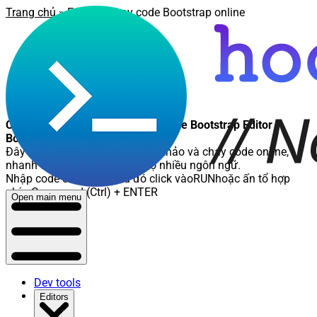
Trang chủ
»
Editor
» Chạy code Bootstrap online
Chạy code Bootstrap online - Online Bootstrap Editor -
Bootstrap Compiler
Đây là nơi các bạn có thể soạn thảo và chạy code online,
nhanh chóng và tiện lợi, hỗ trợ nhiều ngôn ngữ.
Nhập code cần chạy, sau đó click vào
RUN
hoặc ấn tổ hợp
phím
Command (Ctrl) + ENTER
Open main menu
Dev tools
Editors