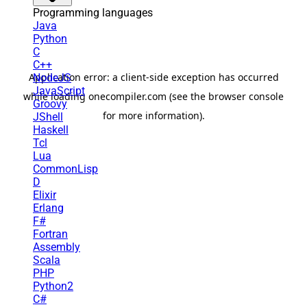
Programming languages
Java
Python
C
C++
NodeJS
JavaScript
Groovy
JShell
Haskell
Tcl
Lua
CommonLisp
D
Elixir
Erlang
F#
Fortran
Assembly
Scala
PHP
Python2
C#