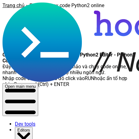
Trang chủ
»
Editor
» Chạy code Python2 online
Chạy code Python2 online - Online Python2 Editor - Python2
Compiler
Đây là nơi các bạn có thể soạn thảo và chạy code online,
nhanh chóng và tiện lợi, hỗ trợ nhiều ngôn ngữ.
Nhập code cần chạy, sau đó click vào
RUN
hoặc ấn tổ hợp
phím
Command (Ctrl) + ENTER
Open main menu
Dev tools
Editors