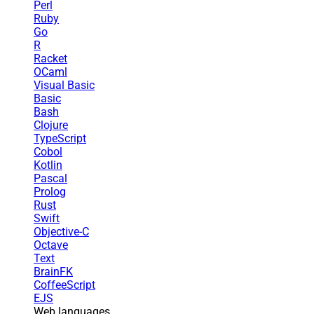
Perl
Ruby
Go
R
Racket
OCaml
Visual Basic
Basic
Bash
Clojure
TypeScript
Cobol
Kotlin
Pascal
Prolog
Rust
Swift
Objective-C
Octave
Text
BrainFK
CoffeeScript
EJS
Web languages