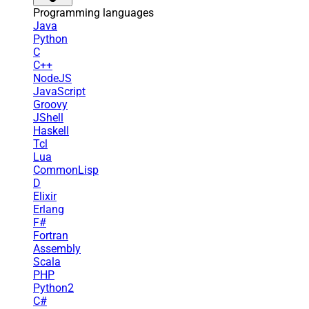
Programming languages
Java
Python
C
C++
NodeJS
JavaScript
Groovy
JShell
Haskell
Tcl
Lua
CommonLisp
D
Elixir
Erlang
F#
Fortran
Assembly
Scala
PHP
Python2
C#