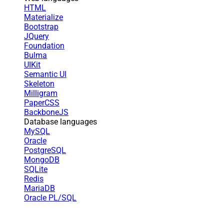
HTML
Materialize
Bootstrap
JQuery
Foundation
Bulma
UIKit
Semantic UI
Skeleton
Milligram
PaperCSS
BackboneJS
Database languages
MySQL
Oracle
PostgreSQL
MongoDB
SQLite
Redis
MariaDB
Oracle PL/SQL