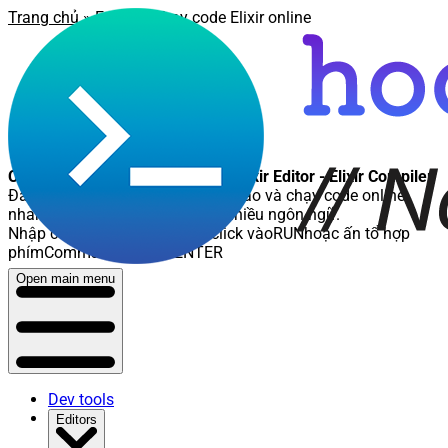
Trang chủ
»
Editor
» Chạy code Elixir online
Chạy code Elixir online - Online Elixir Editor - Elixir Compiler
Đây là nơi các bạn có thể soạn thảo và chạy code online,
nhanh chóng và tiện lợi, hỗ trợ nhiều ngôn ngữ.
Nhập code cần chạy, sau đó click vào
RUN
hoặc ấn tổ hợp
phím
Command (Ctrl) + ENTER
Open main menu
Dev tools
Editors