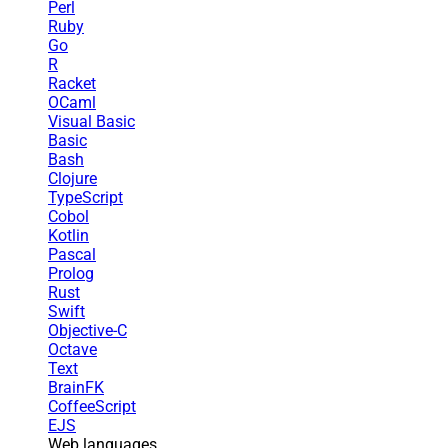
Perl
Ruby
Go
R
Racket
OCaml
Visual Basic
Basic
Bash
Clojure
TypeScript
Cobol
Kotlin
Pascal
Prolog
Rust
Swift
Objective-C
Octave
Text
BrainFK
CoffeeScript
EJS
Web languages