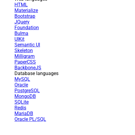
HTML
Materialize
Bootstrap
JQuery
Foundation
Bulma
UIKit
Semantic UI
Skeleton
Milligram
PaperCSS
BackboneJS
Database languages
MySQL
Oracle
PostgreSQL
MongoDB
SQLite
Redis
MariaDB
Oracle PL/SQL