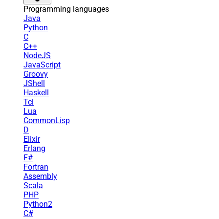
Programming languages
Java
Python
C
C++
NodeJS
JavaScript
Groovy
JShell
Haskell
Tcl
Lua
CommonLisp
D
Elixir
Erlang
F#
Fortran
Assembly
Scala
PHP
Python2
C#