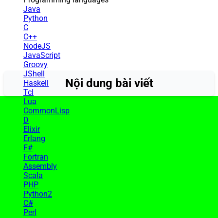
Java
Python
C
C++
NodeJS
JavaScript
Groovy
JShell
Nội dung bài viết
Haskell
Tcl
Lua
CommonLisp
D
Elixir
Erlang
F#
Fortran
Assembly
Scala
PHP
Python2
C#
Perl