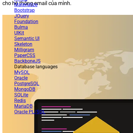
cho hệ thống email của mình.
Materialize
Bootstrap
JQuery
Foundation
Bulma
UIKit
Semantic UI
Skeleton
Milligram
PaperCSS
BackboneJS
Database languages
MySQL
Oracle
PostgreSQL
MongoDB
SQLite
Redis
MariaDB
Oracle PL/SQL