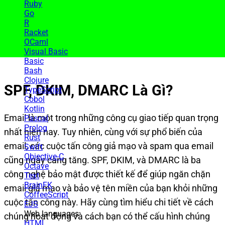
Ruby
Go
R
Racket
OCaml
Visual Basic
Basic
Bash
Clojure
SPF, DKIM, DMARC Là Gì?
TypeScript
Cobol
Kotlin
Email là một trong những công cụ giao tiếp quan trọng
Pascal
Prolog
nhất hiện nay. Tuy nhiên, cùng với sự phổ biến của
Rust
email, các cuộc tấn công giả mạo và spam qua email
Swift
Objective-C
cũng ngày càng tăng. SPF, DKIM, và DMARC là ba
Octave
công nghệ bảo mật được thiết kế để giúp ngăn chặn
Text
BrainFK
email giả mạo và bảo vệ tên miền của bạn khỏi những
CoffeeScript
cuộc tấn công này. Hãy cùng tìm hiểu chi tiết về cách
EJS
Web languages
chúng hoạt động và cách bạn có thể cấu hình chúng
HTML