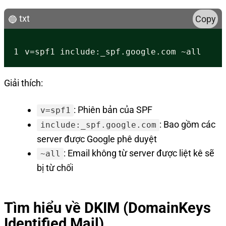
txt
Copy
1
Giải thích:
: Phiên bản của SPF
v=spf1
: Bao gồm các
include:_spf.google.com
server được Google phê duyệt
: Email không từ server được liệt kê sẽ
~all
bị từ chối
Tìm hiểu về DKIM (DomainKeys
Identified Mail)