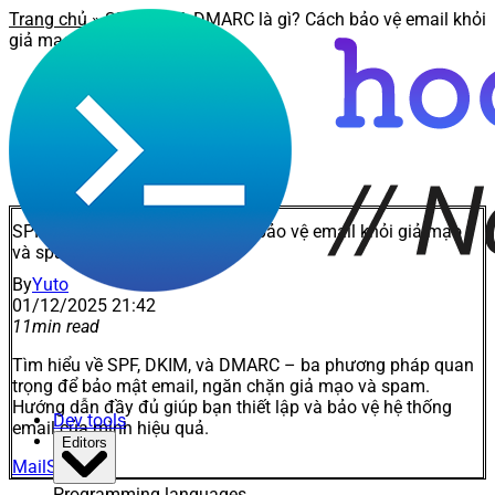
Trang chủ
» SPF, DKIM, DMARC là gì? Cách bảo vệ email khỏi
giả mạo và spam
SPF, DKIM, DMARC là gì? Cách bảo vệ email khỏi giả mạo
và spam
By
Yuto
01/12/2025 21:42
11
min read
Tìm hiểu về SPF, DKIM, và DMARC – ba phương pháp quan
trọng để bảo mật email, ngăn chặn giả mạo và spam.
Hướng dẫn đầy đủ giúp bạn thiết lập và bảo vệ hệ thống
Dev tools
email của mình hiệu quả.
Editors
Mail
Security
Programming languages