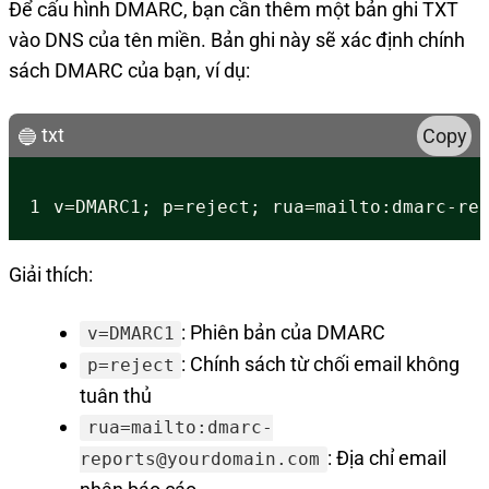
Để cấu hình DMARC, bạn cần thêm một bản ghi TXT
vào DNS của tên miền. Bản ghi này sẽ xác định chính
sách DMARC của bạn, ví dụ:
txt
Copy
1
v=DMARC1; p=reject; rua=mailto:
dmarc-re
Giải thích:
: Phiên bản của DMARC
v=DMARC1
: Chính sách từ chối email không
p=reject
tuân thủ
rua=mailto:
dmarc-
: Địa chỉ email
reports@yourdomain.com